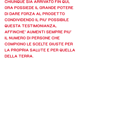
CHIUNQUE SIA ARRIVATO FIN QUI, 
ORA POSSIEDE IL GRANDE POTERE 
DI DARE FORZA AL PROGETTO  
CONDIVIDENDO IL PIU' POSSIBILE 
QUESTA TESTIMONIANZA, 
AFFINCHE' AUMENTI SEMPRE PIU' 
IL NUMERO DI PERSONE CHE 
COMPIONO LE SCELTE GIUSTE PER 
LA PROPRIA SALUTE E PER QUELLA 
DELLA TERRA.
#alimentisani
#lasciaparlareilsuolo
#pr
ogettoetico
#progetto
#difendeteilterrit
orio
#seminatebuonavita
#cultura
#civil
tà
#umanità
#letsoildothetalking
#c
ont
adini 
#contadine
#trovavicinouncontadino
#findapeasant
nearby
#biodiversità
#mappaterresane
#salvareterrealimentivita
#ethicalprj
#