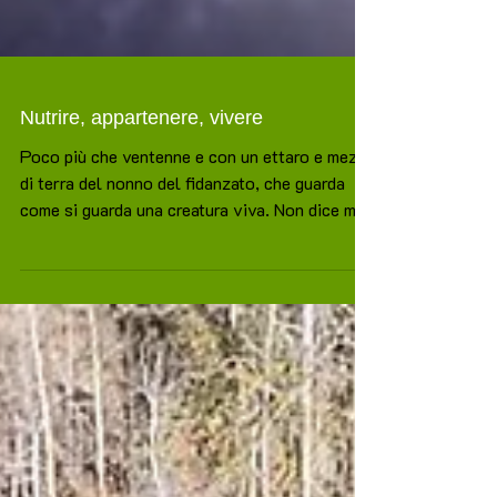
Nutrire, appartenere, vivere
Poco più che ventenne e con un ettaro e mezzo
di terra del nonno del fidanzato, che guarda
come si guarda una creatura viva. Non dice mai
“devo coltivare le piante”. Dice: “Devo
coltivare il terreno”. Perché, secondo lei, è lì
che comincia tutto. Non le interessa forzare le
zucchine a crescere dritte come soldatini; le
interessa che il suolo torni a respirare, a
esistere. Che i lombrichi tornino a lavorare
gratis — gli unici operai instancabili che non
scioperano mai e non ch