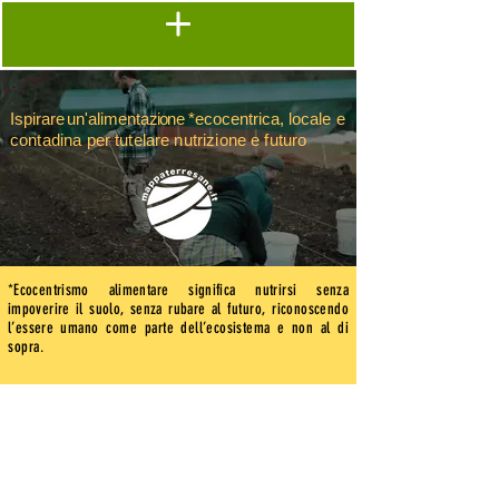
Ispirar
e
un'alimenta
zione
*ecocentrica, locale
e
contadina
per tutelare nutrizione e futuro
*Ecocentrismo alimentare significa nutrirsi senza
impoverire il suolo, senza rubare al
futuro,
riconoscendo
l’essere
umano come
parte
dell’ecosistema
e non al di
sopra.