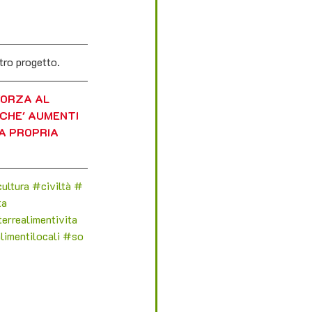
stro progetto.
FORZA AL 
CHE' AUMENTI 
A PROPRIA 
ultura
#civiltà
#
ta
errealimentivita
limentilocali
#so