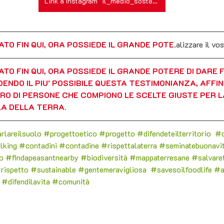
Link a Instagram "il_medio_sostenibile"
ATO FIN QUI, ORA POSSIEDE IL GRANDE POTE
.alizzare il vo
ATO FIN QUI, ORA POSSIEDE IL GRANDE POTERE DI DARE 
ENDO IL PIU' POSSIBILE QUESTA TESTIMONIANZA, AFFIN
ERO DI PERSONE CHE COMPIONO LE SCELTE GIUSTE PER L
LA DELLA TERRA.
rlareilsuolo
#progettoetico
#progetto
#difendeteilterritorio
#c
lking
#c
ontadini 
#contadine
#rispettalaterra
#seminatebuonavi
o
#findapeasantnearby
#biodiversità
#mappaterresane
#salvaret
rispetto
#sustainable
#gentemeravigliosa
#savesoilfoodlife
#a
#difendilavita
#comunità