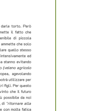
 darle torto. Però 
ette il fatto che 
nibile di piccola 
n ammette che solo 
lare quello stesso 
intensivamente ed 
sa stanno evitando 
o 
(veleno agricolo 
opea, agevolando 
otrà utilizzare per 
i figli. Per questo 
into che il futuro 
ù possibile da noi 
 di 
"ritornare alla 
e con molta fatica 