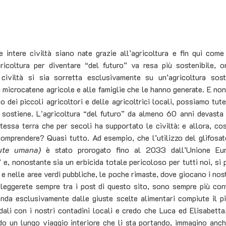
 intere civiltà siano nate grazie all’agricoltura e fin qui come
ricoltura per diventare “del futuro” va resa più sostenibile, om
civiltà si sia sorretta esclusivamente su un’agricoltura soste
 microcatene agricole e alle famiglie che le hanno generate. E no
o dei piccoli agricoltori e delle agricoltrici locali, possiamo tute
sostiene. L'agricoltura “del futuro” da almeno 60 anni devasta 
essa terra che per secoli ha supportato le civiltà: e allora, co
comprendere? Quasi tutto.
Ad esempio, che l’utilizzo del glifosat
lute umana) 
è stato prorogato fino al 2033 dall’Unione Eur
” e, nonostante sia un erbicida totale pericoloso per tutti noi, si p
 e nelle aree verdi pubbliche, le poche rimaste, dove giocano i nostr
 leggerete sempre tra i post di questo sito, sono sempre più conv
nda esclusivamente dalle giuste scelte alimentari compiute il pi
dali con i nostri contadini locali e credo che Luca ed Elisabetta,
do un lungo viaggio interiore che li sta portando, immagino anch