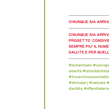
CHIUNQUE SIA ARRIV
CHIUNQUE SIA ARRIV
PROGETTO  CONDIVID
SEMPRE PIU' IL NUM
SALUTE E PER QUEL
#alimentisani
#lasciapa
umanità
#letsoildotheta
#trovavicinouncontadin
#ethicalprj
#naturale
#
stenibile
#difendilaterra