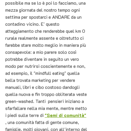
possibile ma se lo è poi lo facciamo, una 
mezza giornata del nostro tempo ogni 
settima per spostarci e ANDARE da un 
contadino vicino. E' questo 
atteggiamento che renderebbe quel km 0 
rurale realmente assente e oltretutto ci 
farebbe stare molto meglio in maniera più 
consapevole: a mio parere solo così 
potrebbe diventare in seguito un vero 
modo per nutrirsi coscientemente e non, 
ad esempio, il "mindfull eating" quella 
bella trovata marketing per vendere 
manuali, libri e cibo costoso dandogli 
quella nuova e fin troppo obliterata veste 
green-washed. Tanti  pensieri iniziano a 
sfarfallare nella mia mente, mentre metto 
i piedi sulle terre di
"Semi di comunità"
, una comunità fatta di gente comune, 
famiglie, molti giovani, con all'interno del 