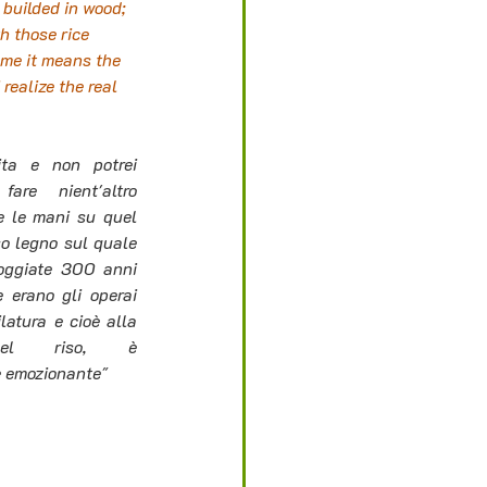
builded in wood; 
h those rice 
 me it means the 
realize the real 
ta e non potrei 
are nient'altro 
e le mani su quel 
so legno sul quale 
ggiate 300 anni 
e erano gli operai 
latura e cioè alla 
del riso, è 
 emozionante"