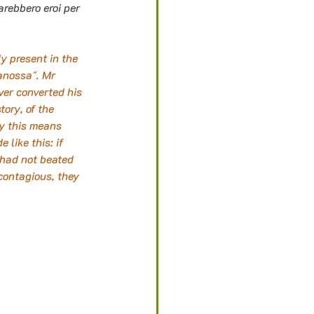
arebbero eroi per 
dy present in the 
anossa". Mr 
ver converted his 
ory, of the 
ly this means 
like this: if 
t had not beated 
contagious, they 