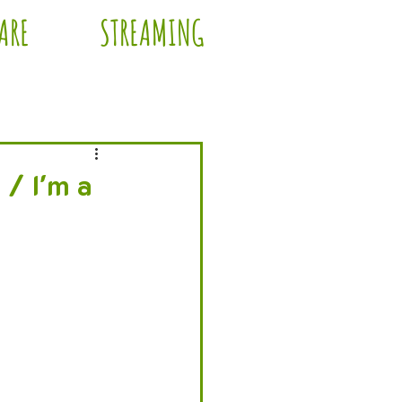
ARE
STREAMING
/ I'm a