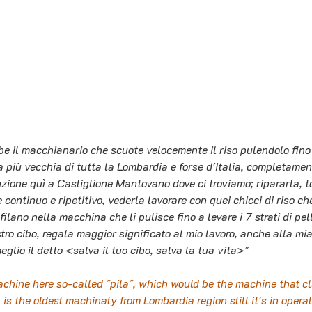
be il macchianario che scuote velocemente il riso pulendolo fino 
la più vecchia di tutta la Lombardia e forse d'Italia, completamen
nzione quì a Castiglione Mantovano dove ci troviamo; ripararla, t
 continuo e ripetitivo, vederla lavorare con quei chicci di riso ch
nfilano nella macchina che li pulisce fino a levare i 7 strati di pel
stro cibo, regala maggior significato al mio lavoro, anche alla mi
lio il detto <salva il tuo cibo, salva la tua vita>" 
hine here so-called "pila", which would be the machine that cle
 is the oldest machinaty from Lombardia region still it's in operat