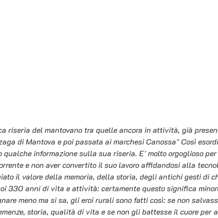
ica riseria del mantovano tra quelle ancora in attività, già presen
zaga di Mantova e poi passata ai marchesi Canossa" Così esordis
o qualche informazione sulla sua riseria. E' molto orgoglioso per
rente e non aver convertito il suo lavoro affidandosi alla tecno
ato il valore della memoria, della storia, degli antichi gesti di ch
uoi 330 anni di vita e attività: certamente questo significa minor
nare meno ma si sa, gli eroi rurali sono fatti così: se non salvasse
menze, storia, qualità di vita e se non gli battesse il cuore per av