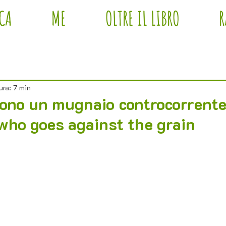
ICA
ME
OLTRE IL LIBRO
R
ura: 7 min
ono un mugnaio controcorrente 
 who goes against the grain