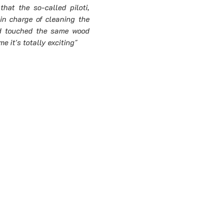
at the so-called piloti, 
n charge of cleaning the 
ad touched the same wood 
 it's totally exciting"