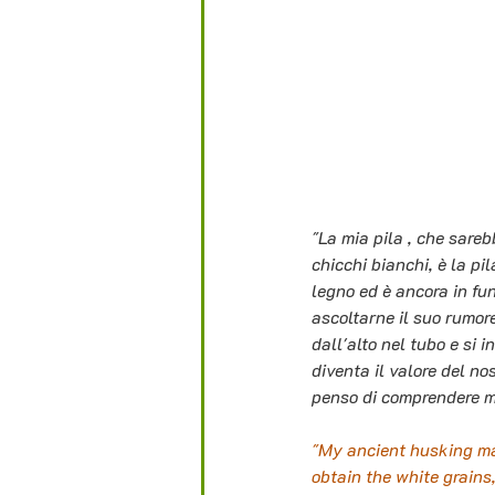
"La mia pila , che sareb
chicchi bianchi, è la pi
legno ed è ancora in fu
ascoltarne il suo rumore
dall'alto nel tubo e si i
diventa il valore del no
penso di comprendere meg
"My ancient husking mac
obtain the white grains,