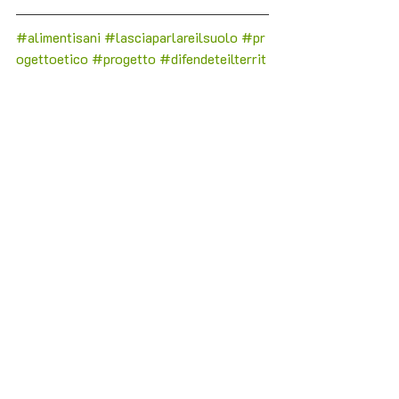
#alimentisani
#lasciaparlareilsuolo
#pr
ogettoetico
#progetto
#difendeteilterrit
orio
#seminatebuonavita
#cultura
#civil
tà
#umanità
#letsoildothetalking
#c
ont
adini 
#contadine
#trovavicinouncontadino
#findapeasant
nearby
#biodiversità
#mappaterresane
#salvareterrealimentivita
#ethicalprj
#
naturale
#rispetto
#sustainable
#gente
meravigliosa
#savesoilfoodlife
#aliment
ilocali
#sostenibile
#difendilaterra
#dife
ndilavita
#comunità
#rispettalaterra