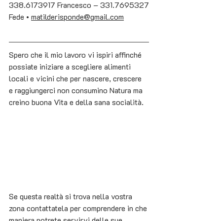
338.6173917 Francesco – 331.7695327 
Fede • 
matilderisponde@gmail.com
Spero che il mio lavoro vi ispiri affinché 
possiate iniziare a scegliere alimenti 
locali e vicini che per nascere, crescere 
e raggiungerci non consumino Natura ma 
creino buona Vita e della sana socialità. 
Se questa realtà si trova nella vostra 
zona contattatela per comprendere in che 
maniera potrete servirvi delle sue 