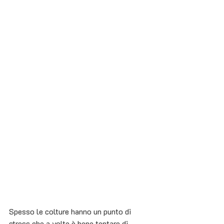
Spesso le colture hanno un punto di 
stress che a volte è bene tentare di 