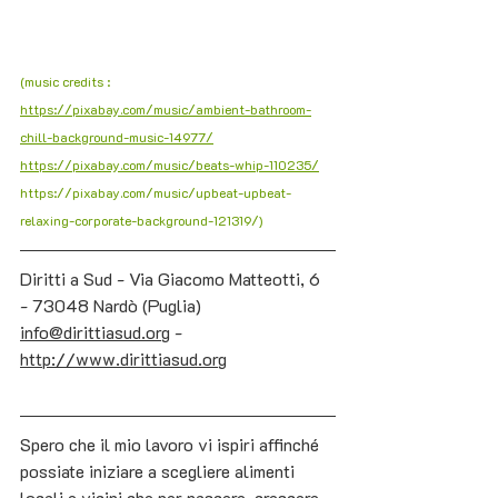
(music credits : 
https://pixabay.com/music/ambient-bathroom-
chill-background-music-14977/
https://pixabay.com/music/beats-whip-110235/
https://pixabay.com/music/upbeat-upbeat-
relaxing-corporate-background-121319/)
Diritti a Sud - 
Via Giacomo Matteotti, 6 
- 73048 Nardò (Puglia
)
info@dirittiasud.org
 - 
http://www.dirittiasud.org
Spero che il mio lavoro vi ispiri affinché 
possiate iniziare a scegliere alimenti 
locali e vicini che per nascere, crescere 