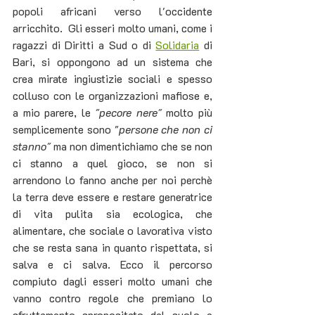
popoli africani verso l'occidente 
arricchito.  Gli esseri molto umani, come i 
ragazzi di Diritti a Sud o di 
Solidaria
 di 
Bari, si oppongono ad un sistema che 
crea mirate ingiustizie sociali e spesso 
colluso con le organizzazioni mafiose e, 
a mio parere, le 
"pecore nere"
 molto più 
semplicemente sono "
persone che non ci 
stanno" 
ma non dimentichiamo che se non 
ci stanno a quel gioco, se non si 
arrendono lo fanno anche per noi perchè 
la terra deve essere e restare generatrice 
di vita pulita sia ecologica, che 
alimentare, che sociale o lavorativa visto 
che se resta sana in quanto rispettata, si 
salva e ci salva. Ecco il percorso 
compiuto dagli esseri molto umani che 
vanno contro regole che premiano lo 
sfruttamento spropositato del suolo e 