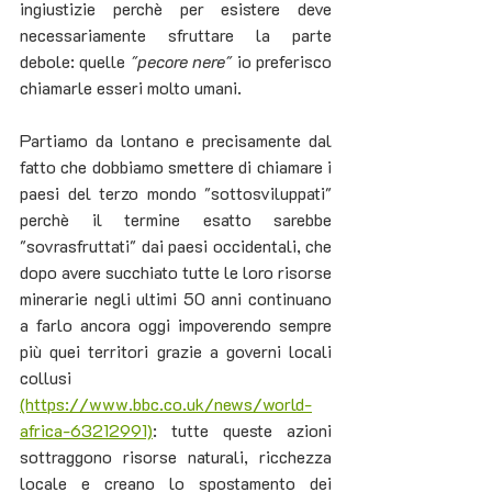
ingiustizie perchè per esistere deve 
necessariamente sfruttare la parte 
debole: quelle 
"pecore nere" 
io preferisco 
chiamarle esseri molto umani. 
Partiamo da lontano e precisamente dal 
fatto che dobbiamo smettere di chiamare i 
paesi del terzo mondo "sottosviluppati" 
perchè il termine esatto sarebbe 
"sovrasfruttati" dai paesi occidentali, che 
dopo avere succhiato tutte le loro risorse 
minerarie negli ultimi 50 anni continuano 
a farlo ancora oggi impoverendo sempre 
più quei territori grazie a governi locali 
collusi 
(https://www.bbc.co.uk/news/world-
africa-63212991)
: tutte queste azioni 
sottraggono risorse naturali, ricchezza 
locale e creano lo spostamento dei 