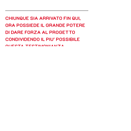
CHIUNQUE SIA ARRIVATO FIN QUI, 
ORA POSSIEDE IL GRANDE POTERE 
DI DARE FORZA AL PROGETTO  
CONDIVIDENDO IL PIU' POSSIBILE 
QUESTA TESTIMONIANZA, 
AFFINCHE' AUMENTI SEMPRE PIU' 
IL NUMERO DI PERSONE CHE 
COMPIONO LE SCELTE GIUSTE PER 
LA PROPRIA SALUTE E PER QUELLA 
DELLA TERRA.
#alimentisani
#lasciaparlareilsuolo
#pr
ogettoetico
#progetto
#difendeteilterrit
orio
#seminatebuonavita
#cultura
#civil
tà
#umanità
#letsoildothetalking
#c
ont
adini 
#contadine