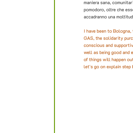
maniera sana, comunitari
pomodoro, oltre che esse
accadranno una moltitudin
I have been to Bologna, 
GAS, the solidarity purc
conscious and supportive
well as being good and ea
of things will happen ou
let's go on explain step b