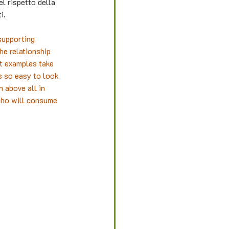
l rispetto della 
i.
supporting 
he relationship 
st examples take 
s so easy to look 
 above all in 
who will consume 