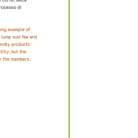
processo di 
ong example of 
 lump sum fee and 
endly products 
lity, but the 
or the members.