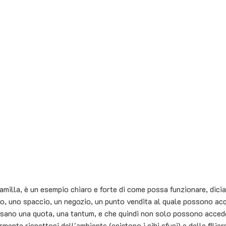
milla, è un esempio chiaro e forte di come possa funzionare, dicia
o, uno spaccio, un negozio, un punto vendita al quale possono acq
sano una quota, una tantum, e che quindi non solo possono acceder
rmente rispettosi dell'ambiente (esistono i cibi sfusi) e delle filier