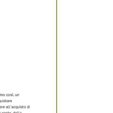
mo così, un 
uistare 
e all'acquisto di 
e corte, della 