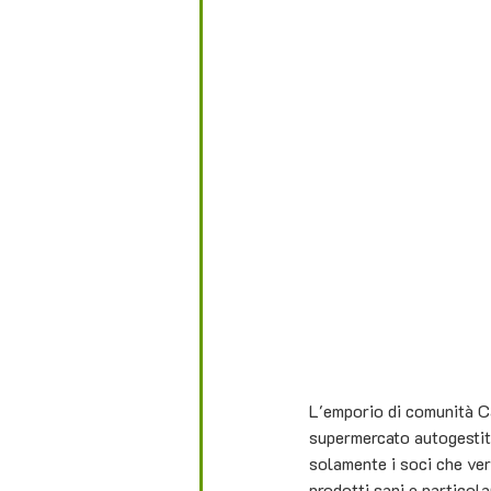
L'emporio di comunità Ca
supermercato autogestit
solamente i soci che ver
prodotti sani e particola