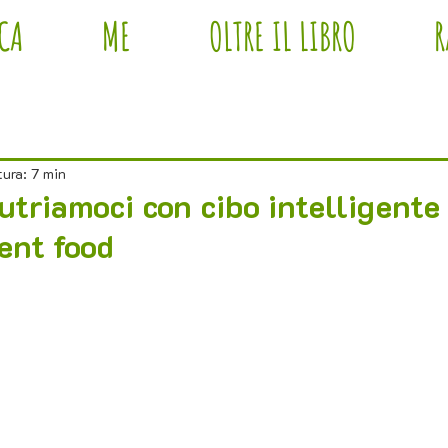
ICA
ME
OLTRE IL LIBRO
R
tura: 7 min
utriamoci con cibo intelligente 
gent food