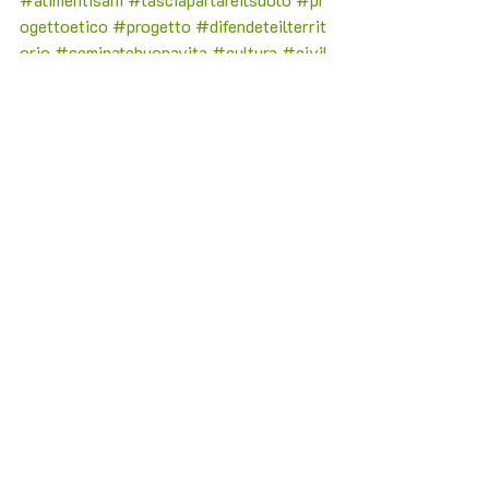
ogettoetico
#progetto
#difendeteilterrit
orio
#seminatebuonavita
#cultura
#civil
tà
#umanità
#letsoildothetalking
#c
ont
adini 
#contadine
#trovavicinouncontadino
#findapeasant
nearby
#biodiversità
#mappaterresane
#salvareterrealimentivita
#ethicalprj
#
naturale
#rispetto
#sustainable
#gente
meravigliosa
#savesoilfoodlife
#aliment
ilocali
#sostenibile
#difendilaterra
#dife
ndilavita
#comunità
#rispettalaterra
Post recenti
Mostra tutti