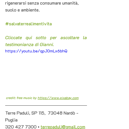
rigenerarsi senza consumare umanità, 
suolo e ambiente.
#salvaterrealimentivita
Cliccate qui sotto per ascoltare la 
testimonianza di Gianni.
https://youtu.be/qpJ0mLx6bhQ
 credit: free music by 
https://www.pixabay.com
Terre Paduli, SP 115,  73048 Nardò - 
Puglia
320 427 7300 •
terrepaduli@gmail.com