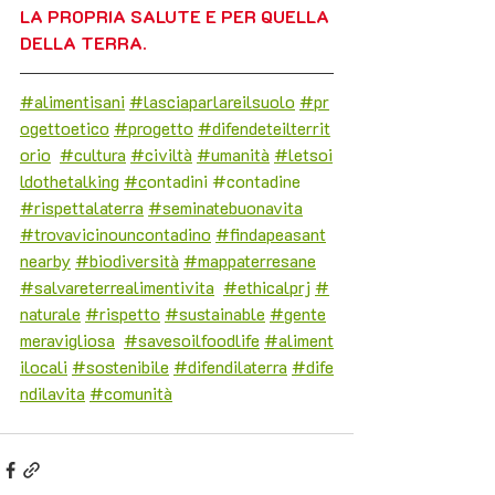
LA PROPRIA SALUTE E PER QUELLA 
DELLA TERRA.
#alimentisani
#lasciaparlareilsuolo
#pr
ogettoetico
#progetto
#difendeteilterrit
orio
#cultura
#civiltà
#umanità
#letsoi
ldothetalking
#c
ontadini 
#contadine
#rispettalaterra
#seminatebuonavita
#trovavicinouncontadino
#findapeasant
nearby
#biodiversità
#mappaterresane
#salvareterrealimentivita
#ethicalprj
#
naturale
#rispetto
#sustainable
#gente
meravigliosa
#savesoilfoodlife
#aliment
ilocali
#sostenibile
#difendilaterra
#dife
ndilavita
#comunità