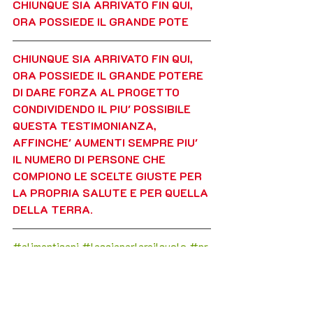
CHIUNQUE SIA ARRIVATO FIN QUI, 
ORA POSSIEDE IL GRANDE POTE
CHIUNQUE SIA ARRIVATO FIN QUI, 
ORA POSSIEDE IL GRANDE POTERE 
DI DARE FORZA AL PROGETTO  
CONDIVIDENDO IL PIU' POSSIBILE 
QUESTA TESTIMONIANZA, 
AFFINCHE' AUMENTI SEMPRE PIU' 
IL NUMERO DI PERSONE CHE 
COMPIONO LE SCELTE GIUSTE PER 
LA PROPRIA SALUTE E PER QUELLA 
DELLA TERRA.
#alimentisani
#lasciaparlareilsuolo
#pr
ogettoetico
#progetto
#difendeteilterrit
orio
#cultura
#civiltà
#umanità
#letsoi
ldothetalking
#c
ontadini 
#contadine