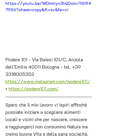
https://youtu.be/WDmtryv3hQ0om/116194
7956?share=copy&fl=sv&fe=ci
Podere 101 - Via Baiesi 101/C, Anzola 
dell’Emilia 40011 Bologna - tel. +39 
3318005352
https://www.instagram.com/podere101/
• 
https://podere101.com/
Spero che il mio lavoro vi ispiri affinché 
possiate iniziare a scegliere alimenti 
locali e vicini che per nascere, crescere 
e raggiungerci non consumino Natura ma 
creino buona Vita e della sana socialità. 