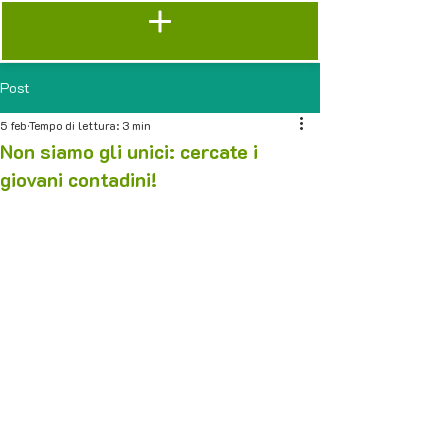
Post
5 feb
Tempo di lettura: 3 min
Non siamo gli unici: cercate i
giovani contadini!