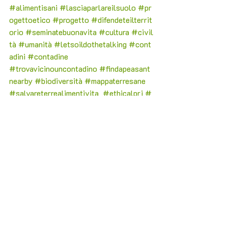
#alimentisani
#lasciaparlareilsuolo
#pr
ogettoetico
#progetto
#difendeteilterrit
orio
#seminatebuonavita
#cultura
#civil
tà
#umanità
#letsoildothetalking
#c
ont
adini 
#contadine
#trovavicinouncontadino
#findapeasant
nearby
#biodiversità
#mappaterresane
#salvareterrealimentivita
#ethicalprj
#
naturale
#rispetto
#sustainable
#gente
meravigliosa
#savesoilfoodlife
#aliment
ilocali
#sostenibile
#difendilaterra
#dife
ndilavita
#comunità
#rispettalaterra
Post recenti
Mostra tutti