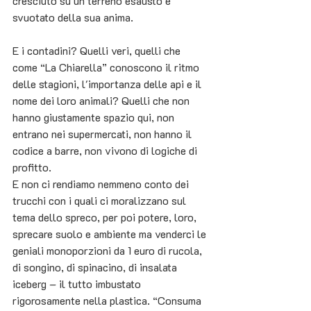
cresciuto su un terreno esausto e 
svuotato della sua anima.
E i contadini? Quelli veri, quelli che 
come “La Chiarella” conoscono il ritmo 
delle stagioni, l'importanza delle api e il 
nome dei loro animali? Quelli che non 
hanno giustamente spazio qui, non 
entrano nei supermercati, non hanno il 
codice a barre, non vivono di logiche di 
profitto.
E non ci rendiamo nemmeno conto dei 
trucchi con i quali ci moralizzano sul 
tema dello spreco, per poi potere, loro, 
sprecare suolo e ambiente ma venderci le 
geniali monoporzioni da 1 euro di rucola, 
di songino, di spinacino, di insalata 
iceberg – il tutto imbustato 
rigorosamente nella plastica. “Consuma 