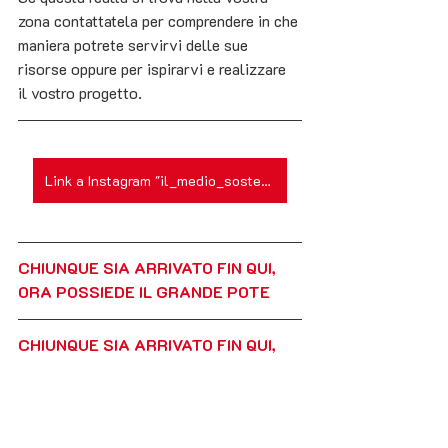
zona contattatela per comprendere in che 
maniera potrete servirvi delle sue 
risorse oppure per ispirarvi e realizzare 
il vostro progetto.
Link a Instagram "il_medio_sostenibile"
CHIUNQUE SIA ARRIVATO FIN QUI, 
ORA POSSIEDE IL GRANDE POTE
CHIUNQUE SIA ARRIVATO FIN QUI, 
ORA POSSIEDE IL GRANDE POTERE 
DI DARE FORZA AL PROGETTO  
CONDIVIDENDO IL PIU' POSSIBILE 
QUESTA TESTIMONIANZA, 