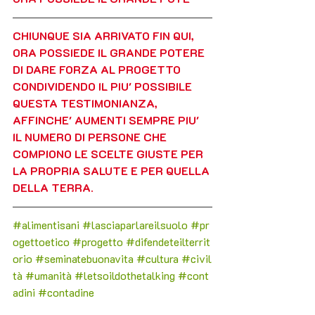
CHIUNQUE SIA ARRIVATO FIN QUI, 
ORA POSSIEDE IL GRANDE POTERE 
DI DARE FORZA AL PROGETTO  
CONDIVIDENDO IL PIU' POSSIBILE 
QUESTA TESTIMONIANZA, 
AFFINCHE' AUMENTI SEMPRE PIU' 
IL NUMERO DI PERSONE CHE 
COMPIONO LE SCELTE GIUSTE PER 
LA PROPRIA SALUTE E PER QUELLA 
DELLA TERRA.
#alimentisani
#lasciaparlareilsuolo
#pr
ogettoetico
#progetto
#difendeteilterrit
orio
#seminatebuonavita
#cultura
#civil
tà
#umanità
#letsoildothetalking
#c
ont
adini 
#contadine
#trovavicinouncontadino
#findapeasant