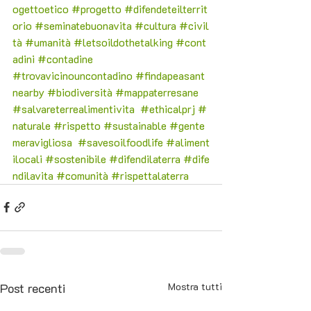
ogettoetico
#progetto
#difendeteilterrit
orio
#seminatebuonavita
#cultura
#civil
tà
#umanità
#letsoildothetalking
#c
ont
adini 
#contadine
#trovavicinouncontadino
#findapeasant
nearby
#biodiversità
#mappaterresane
#salvareterrealimentivita
#ethicalprj
#
naturale
#rispetto
#sustainable
#gente
meravigliosa
#savesoilfoodlife
#aliment
ilocali
#sostenibile
#difendilaterra
#dife
ndilavita
#comunità
#rispettalaterra
Post recenti
Mostra tutti