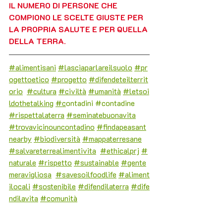
IL NUMERO DI PERSONE CHE 
COMPIONO LE SCELTE GIUSTE PER 
LA PROPRIA SALUTE E PER QUELLA 
DELLA TERRA.
#alimentisani
#lasciaparlareilsuolo
#pr
ogettoetico
#progetto
#difendeteilterrit
orio
#cultura
#civiltà
#umanità
#letsoi
ldothetalking
#c
ontadini 
#contadine
#rispettalaterra
#seminatebuonavita
#trovavicinouncontadino
#findapeasant
nearby
#biodiversità
#mappaterresane
#salvareterrealimentivita
#ethicalprj
#
naturale
#rispetto
#sustainable
#gente
meravigliosa
#savesoilfoodlife
#aliment
ilocali
#sostenibile
#difendilaterra
#dife
ndilavita
#comunità