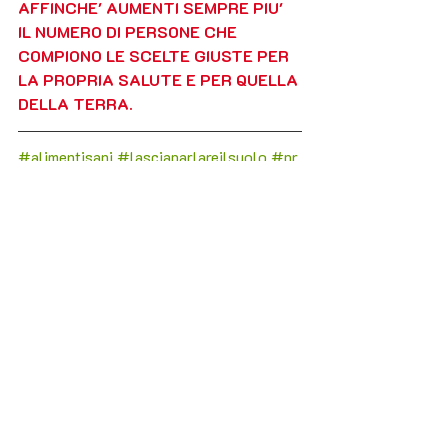
AFFINCHE' AUMENTI SEMPRE PIU' 
IL NUMERO DI PERSONE CHE 
COMPIONO LE SCELTE GIUSTE PER 
LA PROPRIA SALUTE E PER QUELLA 
DELLA TERRA.
#alimentisani
#lasciaparlareilsuolo
#pr
ogettoetico
#progetto
#difendeteilterrit
orio
#seminatebuonavita
#cultura
#civil
tà
#umanità
#letsoildothetalking
#c
ont
adini 
#contadine
#trovavicinouncontadino
#findapeasant
nearby
#biodiversità
#mappaterresane
#salvareterrealimentivita
#ethicalprj
#
naturale
#rispetto
#sustainable
#gente
meravigliosa
#savesoilfoodlife
#aliment
ilocali
#sostenibile
#difendilaterra
#dife
ndilavita
#comunità
#rispettalaterra