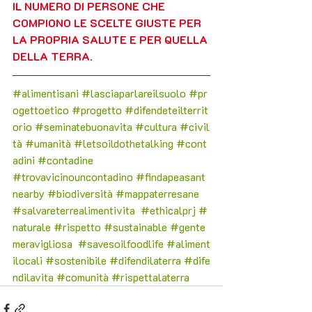
IL NUMERO DI PERSONE CHE 
COMPIONO LE SCELTE GIUSTE PER 
LA PROPRIA SALUTE E PER QUELLA 
DELLA TERRA.
#alimentisani
#lasciaparlareilsuolo
#pr
ogettoetico
#progetto
#difendeteilterrit
orio
#seminatebuonavita
#cultura
#civil
tà
#umanità
#letsoildothetalking
#c
ont
adini 
#contadine
#trovavicinouncontadino
#findapeasant
nearby
#biodiversità
#mappaterresane
#salvareterrealimentivita
#ethicalprj
#
naturale
#rispetto
#sustainable
#gente
meravigliosa
#savesoilfoodlife
#aliment
ilocali
#sostenibile
#difendilaterra
#dife
ndilavita
#comunità
#rispettalaterra