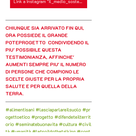
Link a Instagram "il_medio_sostenibile"
CHIUNQUE SIA ARRIVATO FIN QUI, 
ORA POSSIEDE IL GRANDE 
POTE
PROGETTO  CONDIVIDENDO IL 
PIU' POSSIBILE QUESTA 
TESTIMONIANZA, AFFINCHE' 
AUMENTI SEMPRE PIU' IL NUMERO 
DI PERSONE CHE COMPIONO LE 
SCELTE GIUSTE PER LA PROPRIA 
SALUTE E PER QUELLA DELLA 
TERRA.
#alimentisani
#lasciaparlareilsuolo
#pr
ogettoetico
#progetto
#difendeteilterrit
orio
#seminatebuonavita
#cultura
#civil
tà
#umanità
#letsoildothetalking
#c
ont