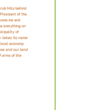
rub hills behind 
Presisent of the 
lcome me and  
e everything on 
icipality of 
ry takes its name 
 local economy 
pea and our land 
f arms of the 