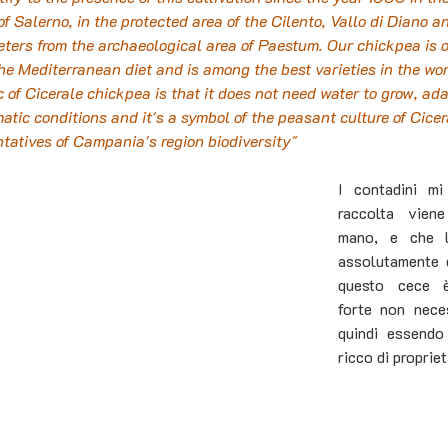
of Salerno, in the protected area of ​​the Cilento, Vallo di Diano a
ters from the archaeological area of ​​Paestum. Our chickpea is o
the Mediterranean diet and is among the best varieties in the wor
 of Cicerale chickpea is that it does not need water to grow, ada
imatic conditions and it's a symbol of the peasant culture of Cicera
tatives of Campania's region biodiversity"
I contadini mi
raccolta vien
mano, e che l
assolutamente d
questo cece è
forte non neces
quindi essendo
ricco di propriet