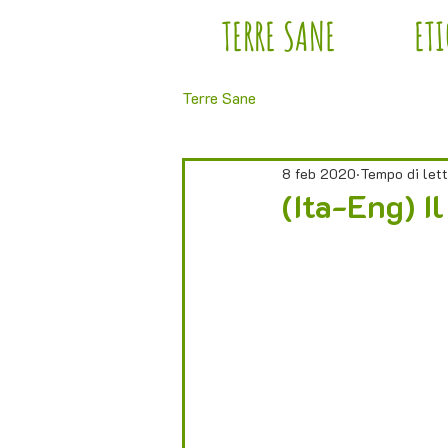
TERRE SANE
ET
Terre Sane
8 feb 2020
Tempo di lett
(Ita-Eng) I