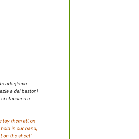
 le adagiamo 
azie a dei bastoni 
 si staccano e 
 lay them all on 
 hold in our hand, 
l on the sheet"