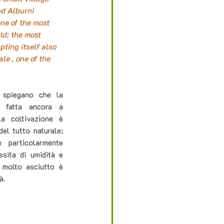
nd Alburni 
ne of the most 
ld; the most 
pting itself also 
le , one of the 
 spiegano che la 
e fatta ancora a 
a coltivazione è 
el tutto naturale; 
 particolarmente 
sita di umidità e 
 molto asciutto è 
à.