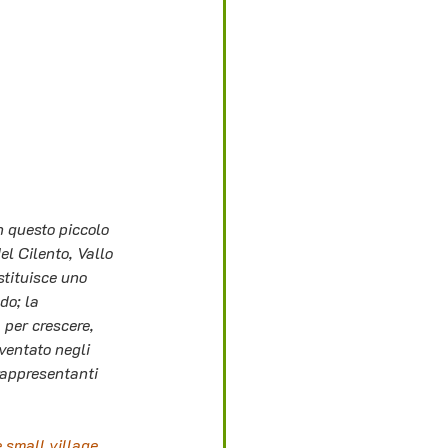
n questo piccolo 
el Cilento, Vallo 
stituisce uno 
do; la 
 per crescere, 
ventato negli 
rappresentanti 
 small village 