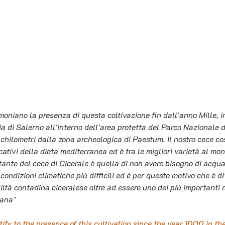
moniano la presenza di questa coltivazione fin dall’anno Mille, i
ia di Salerno all'interno dell’area protetta del Parco Nazionale d
 chilometri dalla zona archeologica di Paestum. Il nostro cece co
cativi della dieta mediterranea ed è tra le migliori varietà al mon
tante del cece di Cicerale è quella di non avere bisogno di acqua
ondizioni climatiche più difficili ed è per questo motivo che è di
viltà contadina ciceralese oltre ad essere uno dei più importanti 
ana" 
fy to the presence of this cultivation since the year 1000 in the