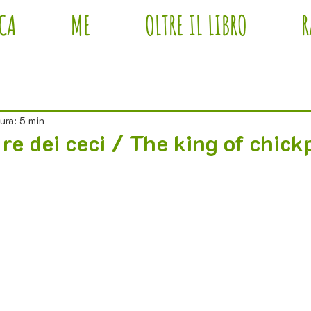
ICA
ME
OLTRE IL LIBRO
R
ura: 5 min
l re dei ceci / The king of chic