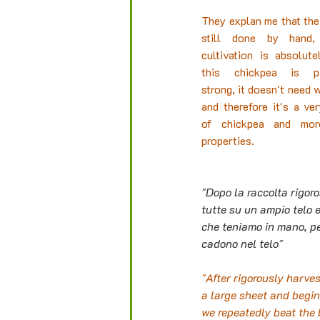
They explan me that the 
still done by hand,
cultivation is absolutel
this chickpea is part
strong, it doesn't need w
and therefore it's a ver
of chickpea and more
properties.
"Dopo la raccolta rigor
tutte su un ampio telo e
che teniamo in mano, pe
cadono nel telo"
"After rigorously harve
a large sheet and begin 
we repeatedly beat the 